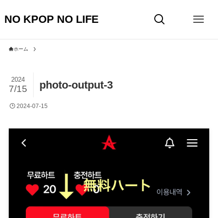
NO KPOP NO LIFE
ホーム
2024
photo-output-3
7/15
2024-07-15