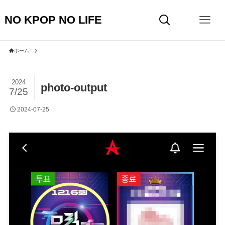
NO KPOP NO LIFE
ホーム
2024
photo-output
7/25
2024-07-25