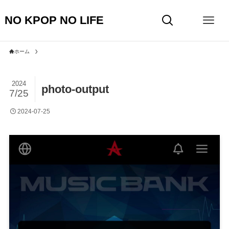
NO KPOP NO LIFE
ホーム
2024
photo-output
7/25
2024-07-25