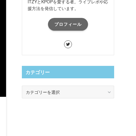
ITZYとKPOPを愛する者。ライブレポや応
援方法を発信しています。
プロフィール
カテゴリー
カ
テ
ゴ
リ
ー