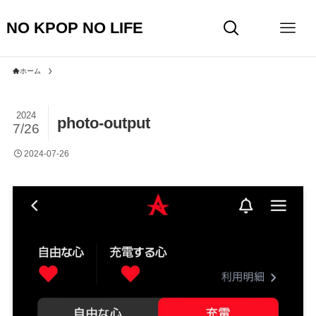
NO KPOP NO LIFE
ホーム
2024
photo-output
7/26
2024-07-26