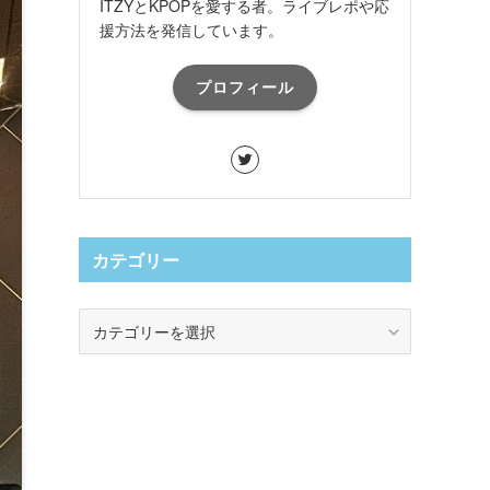
ITZYとKPOPを愛する者。ライブレポや応
援方法を発信しています。
プロフィール
カテゴリー
カ
テ
ゴ
リ
ー