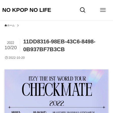
NO KPOP NO LIFE
ホーム
11DD8316-98EB-43C6-8498-
2022
10/20
0B937BF7B3CB
2022-10-20