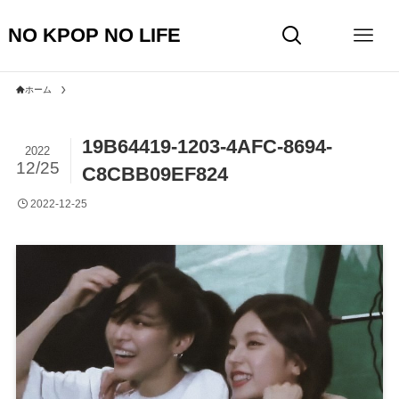
NO KPOP NO LIFE
ホーム
19B64419-1203-4AFC-8694-
2022
12/25
C8CBB09EF824
2022-12-25