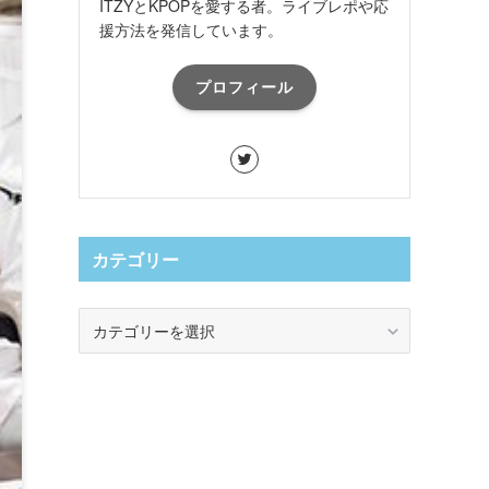
ITZYとKPOPを愛する者。ライブレポや応
援方法を発信しています。
プロフィール
カテゴリー
カ
テ
ゴ
リ
ー