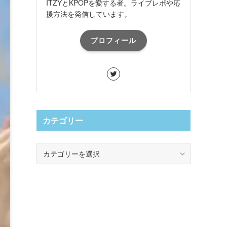
ITZYとKPOPを愛する者。ライブレポや応
援方法を発信しています。
プロフィール
カテゴリー
カ
テ
ゴ
リ
ー