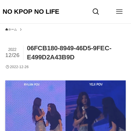
NO KPOP NO LIFE
ホーム
06FCB180-8949-46D5-9FEC-
2022
12/26
E499D2A43B9D
2022-12-26