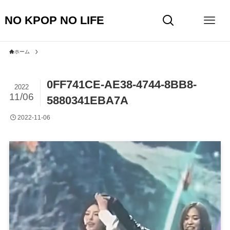
NO KPOP NO LIFE
ホーム
0FF741CE-AE38-4744-8BB8-
2022
11/06
5880341EBA7A
2022-11-06