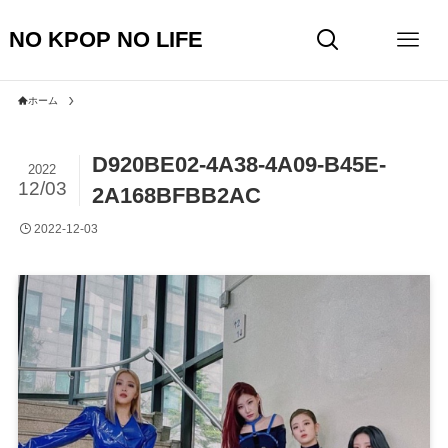
NO KPOP NO LIFE
ホーム
D920BE02-4A38-4A09-B45E-
2022
12/03
2A168BFBB2AC
2022-12-03