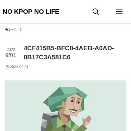
NO KPOP NO LIFE
ホーム
4CF415B5-BFC8-4AEB-A0AD-
2022
9/01
0B17C3A581C6
2022-09-01