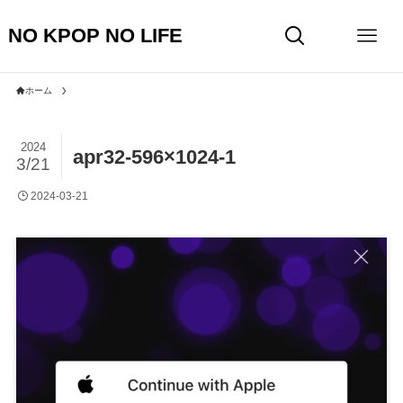
NO KPOP NO LIFE
ホーム
2024
apr32-596×1024-1
3/21
2024-03-21