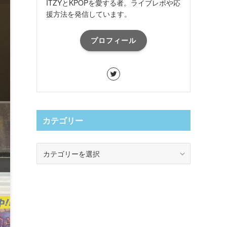
ITZYとKPOPを愛する者。ライブレポや応
援方法を発信しています。
プロフィール
カテゴリー
カ
テ
ゴ
リ
ー