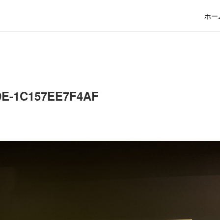
ホー
9E-1C157EE7F4AF