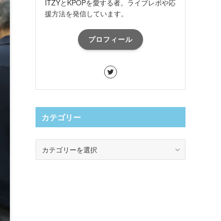
ITZYとKPOPを愛する者。ライブレポや応
援方法を発信しています。
プロフィール
カテゴリー
カ
テ
ゴ
リ
ー