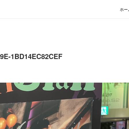
ホー
C9E-1BD14EC82CEF