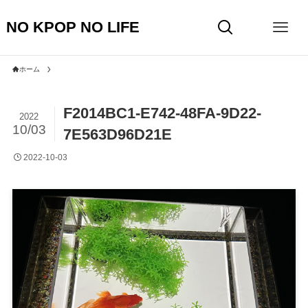
NO KPOP NO LIFE
ホーム
F2014BC1-E742-48FA-9D22-
2022
10/03
7E563D96D21E
2022-10-03