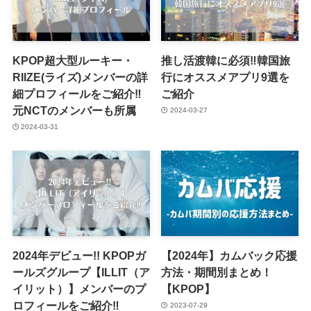
KPOP超大型ルーキー・
推し活渡韓に必須‼︎韓国旅
RIIZE(ライズ)メンバーの詳
行にオススメアプリ9選を
細プロフィールをご紹介‼︎
ご紹介
元NCTのメンバーも所属
2024-03-27
2024-03-31
2024年デビュー!! KPOPガ
【2024年】カムバック応援
ールズグループ【ILLIT（ア
方法・期間別まとめ！
イリット）】メンバーのプ
【KPOP】
ロフィールをご紹介‼︎
2023-07-29