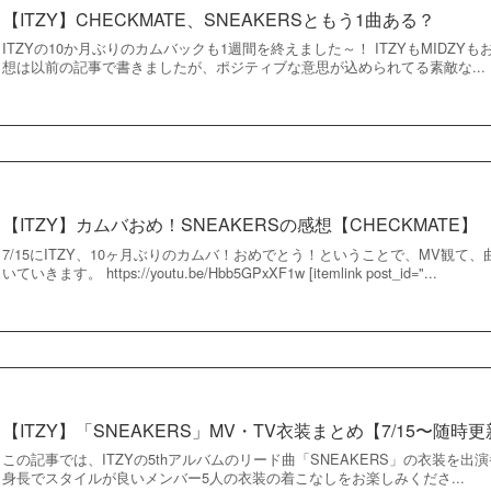
【ITZY】CHECKMATE、SNEAKERSともう1曲ある？
ITZYの10か月ぶりのカムバックも1週間を終えました～！ ITZYもMIDZYも
想は以前の記事で書きましたが、ポジティブな意思が込められてる素敵な...
【ITZY】カムバおめ！SNEAKERSの感想【CHECKMATE】
7/15にITZY、10ヶ月ぶりのカムバ！おめでとう！ということで、MV観て
いていきます。 https://youtu.be/Hbb5GPxXF1w [itemlink post_id="...
【ITZY】「SNEAKERS」MV・TV衣装まとめ【7/15〜随時
この記事では、ITZYの5thアルバムのリード曲「SNEAKERS」の衣装を
身長でスタイルが良いメンバー5人の衣装の着こなしをお楽しみくださ...