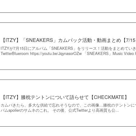
【ITZY】「SNEAKERS」カムバック活動・動画まとめ【7/1
ITZYが7月15日にアルバム「SNEAKERS」をリリース！活動をまとめていきま
TwitterBlueroom https://youtu.be/JqynasorOZw 「SNEAKERS」Music Video ht
【ITZY】膝枕テントンについて語らせて【CHECKMATE】
カムバきたら、多大な供給で忘れそうなので、この画像…膝枕のテントンに
バムspoilerのサムネのこれ。 その後、公式Twitterより高画質も公...