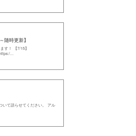
5～随時更新】
す！ 【7/15】
tps:/...
ついて語らせてください。 アル