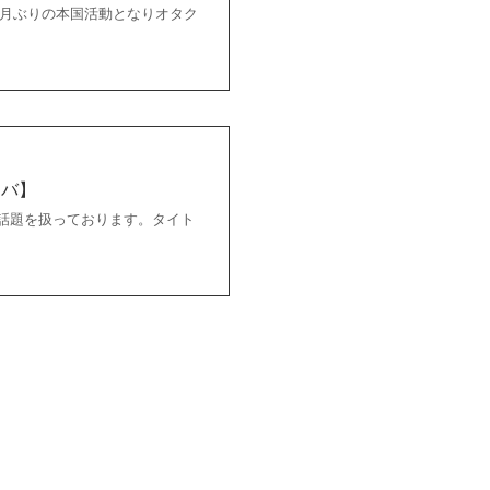
10ヶ月ぶりの本国活動となりオタク
ムバ】
話題を扱っております。タイト