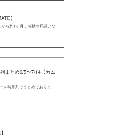
ATE】
れてから約1ヶ月…感動や戸惑いな
系列まとめ6/5〜7/14【カム
ィーザーを時系列でまとめてありま
E】