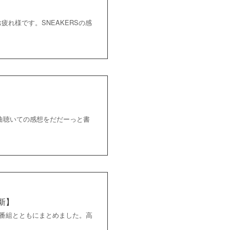
お疲れ様です。SNEAKERSの感
、曲聴いての感想をだだーっと書
更新】
出演番組とともにまとめました。高