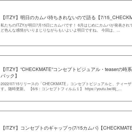
【ITZY】明日のカムバ待ちきれないので語る【7/15_CHECKM
私たちのITZYが明日7月15日にカムバです！ 6月はじめにカムバが発表さ
ど色んな感情がいりまじりながらもいよいよ明日ですね。 今回は、...
【ITZY】”CHECKMATE”コンセプトビジュアル・teaserの時
バック】
2022/07/15リリースの「CHECKMATE」コンセプトビジュアルと、テ
す。随時更新。 【6/6：コンセプトフィルム１】 https://youtu.be/8lj_...
【ITZY】コンセプトのギャップゥ(7/15カムバ)【CHECKMAT