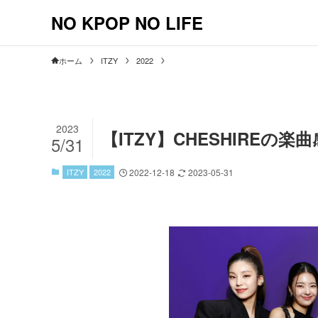
NO KPOP NO LIFE
ホーム
ITZY
2022
2023
【ITZY】CHESHIRE
5/31
ITZY
2022
2022-12-18
2023-05-31