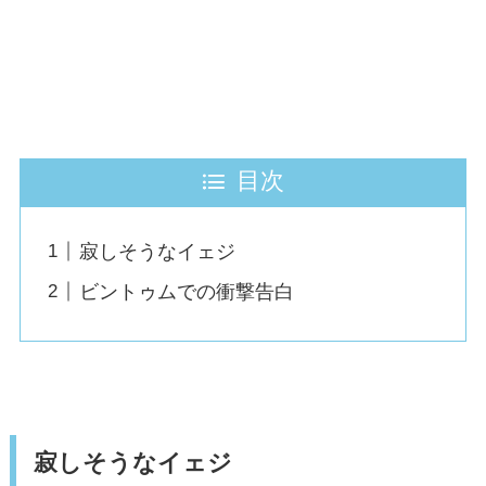
目次
寂しそうなイェジ
ビントゥムでの衝撃告白
寂しそうなイェジ