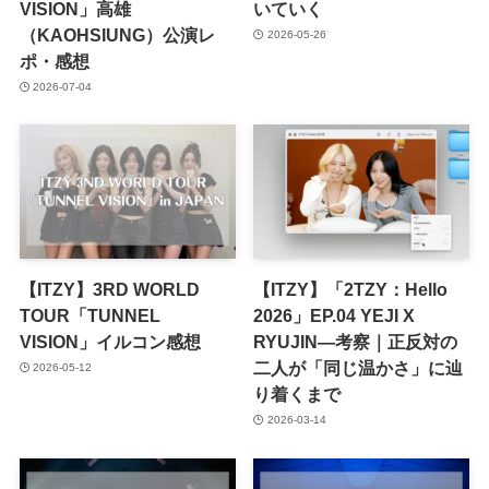
VISION」高雄
いていく
（KAOHSIUNG）公演レ
2026-05-26
ポ・感想
2026-07-04
【ITZY】3RD WORLD
【ITZY】「2TZY：Hello
TOUR「TUNNEL
2026」EP.04 YEJI X
VISION」イルコン感想
RYUJIN—考察｜正反対の
二人が「同じ温かさ」に辿
2026-05-12
り着くまで
2026-03-14