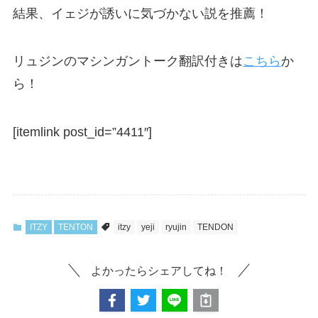
結果、イェジが誘いに気づかない説を推薦！
リュジンのマシンガントーク翻訳付きは
こちら
か
ら！
[itemlink post_id=”4411″]
ITZY
TENTON
itzy
yeji
ryujin
TENDON
よかったらシェアしてね！