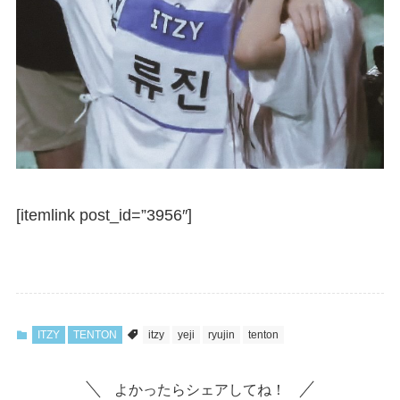
[itemlink post_id=”3956″]
ITZY
TENTON
itzy
yeji
ryujin
tenton
よかったらシェアしてね！