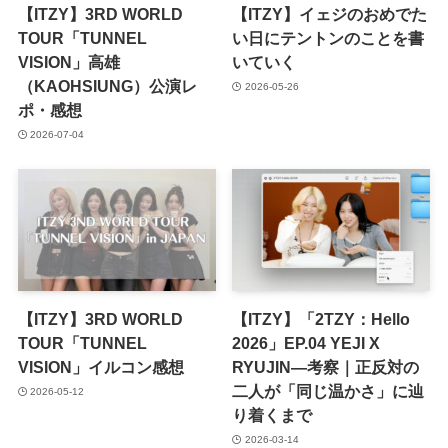
【ITZY】3RD WORLD
【ITZY】イェジのおめでた
TOUR「TUNNEL
い日にテントンのことを書
VISION」高雄
いていく
（KAOHSIUNG）公演レ
2026-05-26
ポ・感想
2026-07-04
【ITZY】3RD WORLD
【ITZY】「2TZY：Hello
TOUR「TUNNEL
2026」EP.04 YEJI X
VISION」イルコン感想
RYUJIN—考察｜正反対の
二人が「同じ温かさ」に辿
2026-05-12
り着くまで
2026-03-14