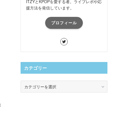
ITZYとKPOPを愛する者。ライブレポや応
援方法を発信しています。
プロフィール
カテゴリー
カ
テ
ゴ
リ
界
ー